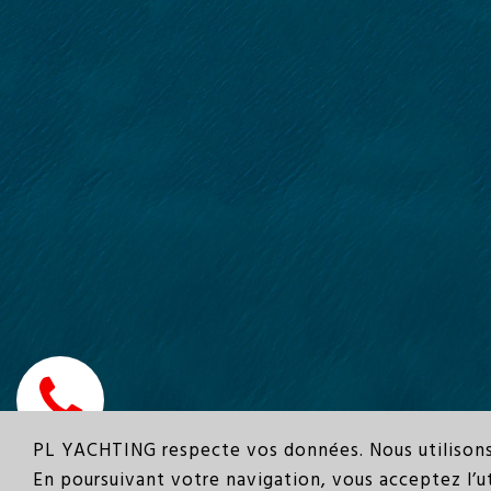
PL YACHTING respecte vos données. Nous utilisons 
© 2021 © PL YACHTING -
Mentions
-
Réalisation agenc
En poursuivant votre navigation, vous acceptez l’u