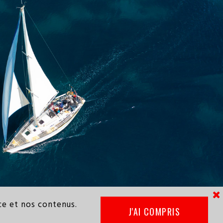
?
ce et nos contenus.
J'AI COMPRIS

