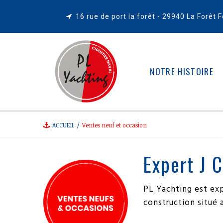
16 rue de port la forêt - 29940 La Forêt

NOTRE HISTOIRE
ACCUEIL
/
Ventes neuf et occasion
Expert J 
PL Yachting est exp
construction situé 