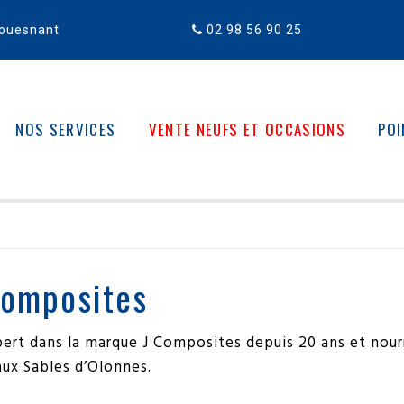
 Fouesnant
02 98 56 90 25

NOS SERVICES
VENTE NEUFS ET OCCASIONS
POI
Composites
ert dans la marque J Composites depuis 20 ans et nourri
aux Sables d’Olonnes.