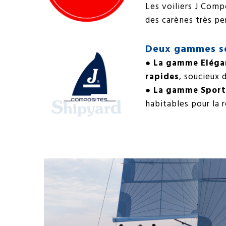
Les voiliers J Comp
des carènes très p
Deux gammes so
●
La gamme Eléga
rapides
, soucieux 
●
La gamme Sport
habitables pour la ré